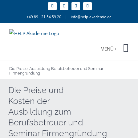
Zum
Inhalt
+49 89 - 21 54 59 20
|
info@help-akademie.de
springen
Die Preise: Ausbildung Berufsbetreuer und Seminar
Firmengründung
Die Preise und
Kosten der
Ausbildung zum
Berufsbetreuer und
Seminar Firmengründung