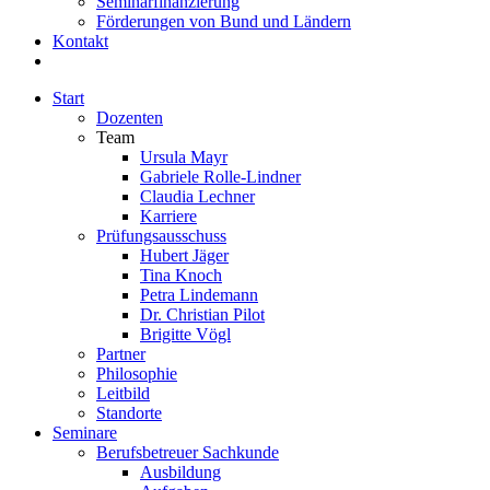
Seminarfinanzierung
Förderungen von Bund und Ländern
Kontakt
Start
Dozenten
Team
Ursula Mayr
Gabriele Rolle-Lindner
Claudia Lechner
Karriere
Prüfungsausschuss
Hubert Jäger
Tina Knoch
Petra Lindemann
Dr. Christian Pilot
Brigitte Vögl
Partner
Philosophie
Leitbild
Standorte
Seminare
Berufsbetreuer Sachkunde
Ausbildung