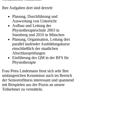
Ihre Aufgaben dort sind derzeit:
Planung, Durchführung und
Auswertung von Unterricht
Aufbau und Leitung der
Physiotherapieschule 2003 in
Starnberg und 2010 in München
Planung, Organisation, Leitung drei
parallel laufender Ausbildungskurse
einschließlich der staatlichen
Abschlussprüfungen
Einführung des QM in der BFS für
Physiotherapie
Frau Petra Lindemann freut sich sehr Ihre
umfangreichen Kenntnisse auch im Bereich
der Seniorenfitness interessant und spannend
mit Beispielen aus der Praxis an unsere
Teilnehmer zu vermitteln.
Haben Sie weitere Fragen zur Akademie HELP oder speziellen
Leistungen, stehen wir Ihnen über unser Kontaktformular jederzeit
gerne zur Verfügung.