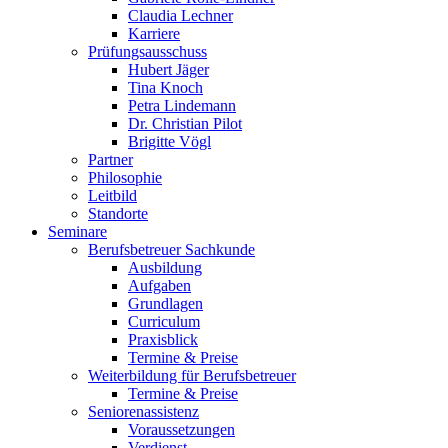
Claudia Lechner
Karriere
Prüfungsausschuss
Hubert Jäger
Tina Knoch
Petra Lindemann
Dr. Christian Pilot
Brigitte Vögl
Partner
Philosophie
Leitbild
Standorte
Seminare
Berufsbetreuer Sachkunde
Ausbildung
Aufgaben
Grundlagen
Curriculum
Praxisblick
Termine & Preise
Weiterbildung für Berufsbetreuer
Termine & Preise
Seniorenassistenz
Voraussetzungen
Verdienst