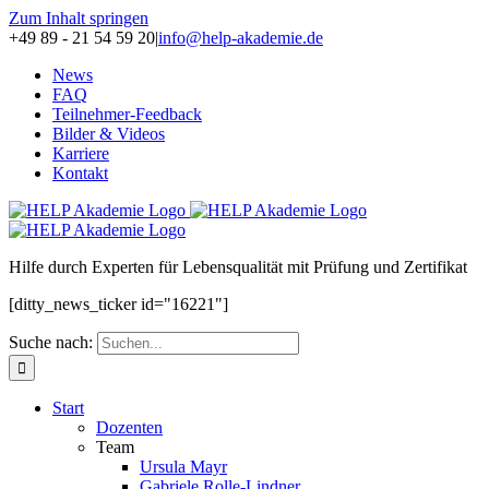
Zum Inhalt springen
+49 89 - 21 54 59 20
|
info@help-akademie.de
News
FAQ
Teilnehmer-Feedback
Bilder & Videos
Karriere
Kontakt
H
ilfe durch
E
xperten für
L
ebensqualität mit
P
rüfung und Zertifikat
[ditty_news_ticker id="16221"]
Suche nach:
Start
Dozenten
Team
Ursula Mayr
Gabriele Rolle-Lindner