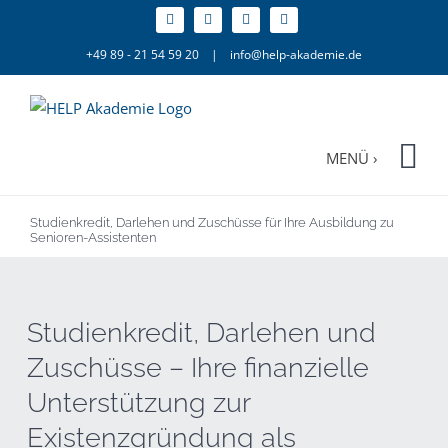
Zum
Inhalt
+49 89 - 21 54 59 20
|
info@help-akademie.de
springen
Studienkredit, Darlehen und Zuschüsse für Ihre Ausbildung zu
Senioren-Assistenten
Studienkredit, Darlehen und
Zuschüsse – Ihre finanzielle
Unterstützung zur
Existenzgründung als