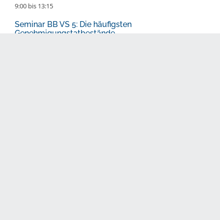
9:00
bis
13:15
Seminar BB VS 5: Die häufigsten
Genehmigungstatbestände
WEITERE TERMINE UND VERANSTALTUNGEN
HELP IN DEN SOZIALEN MEDIEN
© HELP Akademie Ltd. |
Impressum
|
Prüfungsordnung
|
AGB
|
Datenschutzerklärung
|
Design