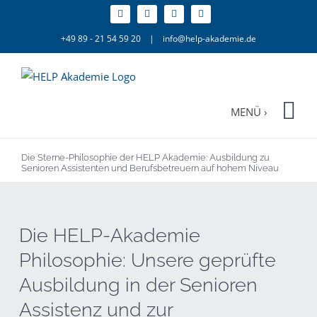
Zum
Inhalt
+49 89 - 21 54 59 20
|
info@help-akademie.de
springen
Die Sterne-Philosophie der HELP Akademie: Ausbildung zu
Senioren Assistenten und Berufsbetreuern auf hohem Niveau
Die HELP-Akademie
Philosophie: Unsere geprüfte
Ausbildung in der Senioren
Assistenz und zur