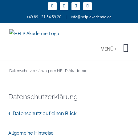
Zum
Inhalt
+49 89 - 21 54 59 20
|
info@help-akademie.de
springen
Datenschutzerklärung der HELP Akademie
Datenschutz­erklärung
1. Datenschutz auf einen Blick
Allgemeine Hinweise