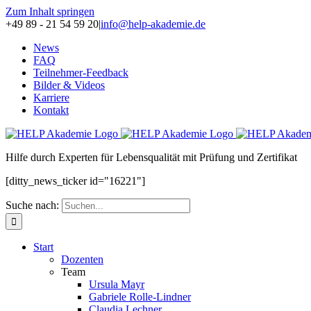
Zum Inhalt springen
+49 89 - 21 54 59 20
|
info@help-akademie.de
News
FAQ
Teilnehmer-Feedback
Bilder & Videos
Karriere
Kontakt
H
ilfe durch
E
xperten für
L
ebensqualität mit
P
rüfung und Zertifikat
[ditty_news_ticker id="16221"]
Suche nach:
Start
Dozenten
Team
Ursula Mayr
Gabriele Rolle-Lindner
Claudia Lechner