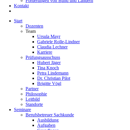
Förderungen von Bund und Ländern
Kontakt
Start
Dozenten
Team
Ursula Mayr
Gabriele Rolle-Lindner
Claudia Lechner
Karriere
Prüfungsausschuss
Hubert Jäger
Tina Knoch
Petra Lindemann
Dr. Christian Pilot
Brigitte Vögl
Partner
Philosophie
Leitbild
Standorte
Seminare
Berufsbetreuer Sachkunde
Ausbildung
Aufgaben