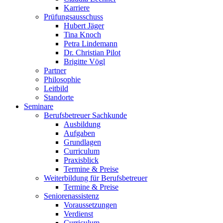
Karriere
Prüfungsausschuss
Hubert Jäger
Tina Knoch
Petra Lindemann
Dr. Christian Pilot
Brigitte Vögl
Partner
Philosophie
Leitbild
Standorte
Seminare
Berufsbetreuer Sachkunde
Ausbildung
Aufgaben
Grundlagen
Curriculum
Praxisblick
Termine & Preise
Weiterbildung für Berufsbetreuer
Termine & Preise
Seniorenassistenz
Voraussetzungen
Verdienst
Curriculum