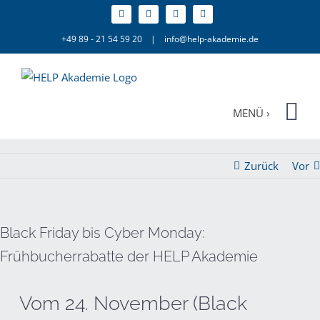
Zum
Inhalt
+49 89 - 21 54 59 20
|
info@help-akademie.de
springen
Zurück
Vor
Black Friday bis Cyber Monday:
Frühbucherrabatte der HELP Akademie
Vom 24. November (Black