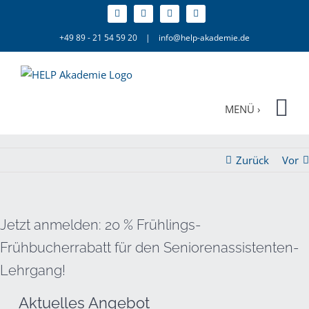
Zum
Inhalt
+49 89 - 21 54 59 20
|
info@help-akademie.de
springen
Zurück
Vor
Jetzt anmelden: 20 % Frühlings-
Frühbucherrabatt für den Seniorenassistenten-
Lehrgang!
Aktuelles Angebot