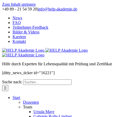
Zum Inhalt springen
+49 89 - 21 54 59 20
|
info@help-akademie.de
News
FAQ
Teilnehmer-Feedback
Bilder & Videos
Karriere
Kontakt
H
ilfe durch
E
xperten für
L
ebensqualität mit
P
rüfung und Zertifikat
[ditty_news_ticker id="16221"]
Suche nach:
Start
Dozenten
Team
Ursula Mayr
Gabriele Rolle-Lindner