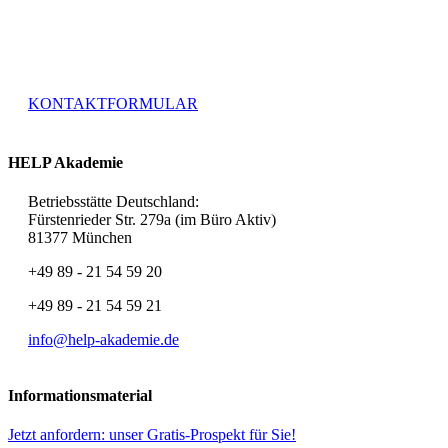
Haben Sie weitere Fragen zur Akademie HELP oder
speziellen Leistungen, stehen wir Ihnen über unser
Kontaktformular jederzeit gerne zur Verfügung.
KONTAKTFORMULAR
HELP Akademie
Betriebsstätte Deutschland:
Fürstenrieder Str. 279a (im Büro Aktiv)
81377 München
+49 89 - 21 54 59 20
+49 89 - 21 54 59 21
info@help-akademie.de
Informationsmaterial
Jetzt anfordern: unser Gratis-Prospekt für Sie!