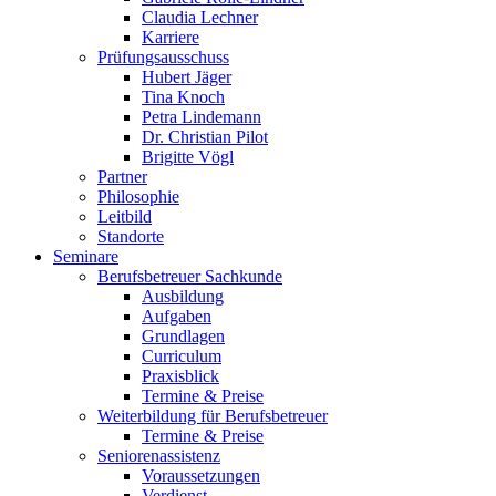
Claudia Lechner
Karriere
Prüfungsausschuss
Hubert Jäger
Tina Knoch
Petra Lindemann
Dr. Christian Pilot
Brigitte Vögl
Partner
Philosophie
Leitbild
Standorte
Seminare
Berufsbetreuer Sachkunde
Ausbildung
Aufgaben
Grundlagen
Curriculum
Praxisblick
Termine & Preise
Weiterbildung für Berufsbetreuer
Termine & Preise
Seniorenassistenz
Voraussetzungen
Verdienst