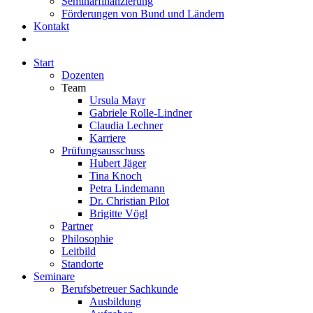
Seminarfinanzierung
Förderungen von Bund und Ländern
Kontakt
Start
Dozenten
Team
Ursula Mayr
Gabriele Rolle-Lindner
Claudia Lechner
Karriere
Prüfungsausschuss
Hubert Jäger
Tina Knoch
Petra Lindemann
Dr. Christian Pilot
Brigitte Vögl
Partner
Philosophie
Leitbild
Standorte
Seminare
Berufsbetreuer Sachkunde
Ausbildung