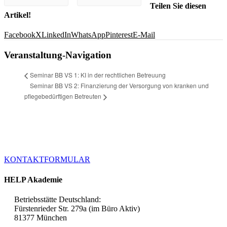
Teilen Sie diesen
Artikel!
Facebook
X
LinkedIn
WhatsApp
Pinterest
E-Mail
Veranstaltung-Navigation
Seminar BB VS 1: KI in der rechtlichen Betreuung
Seminar BB VS 2: Finanzierung der Versorgung von kranken und
pflegebedürftigen Betreuten
Haben Sie weitere Fragen zur Akademie HELP oder speziellen
Leistungen, stehen wir Ihnen über unser Kontaktformular jederzeit
gerne zur Verfügung.
KONTAKTFORMULAR
HELP Akademie
Betriebsstätte Deutschland:
Fürstenrieder Str. 279a (im Büro Aktiv)
81377 München