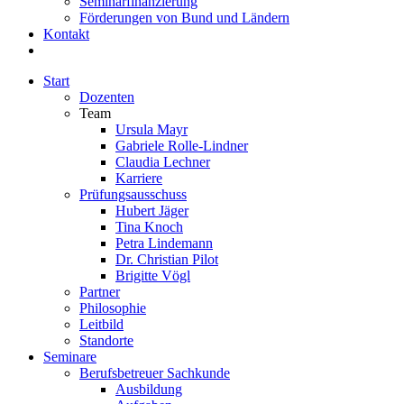
Seminarfinanzierung
Förderungen von Bund und Ländern
Kontakt
Start
Dozenten
Team
Ursula Mayr
Gabriele Rolle-Lindner
Claudia Lechner
Karriere
Prüfungsausschuss
Hubert Jäger
Tina Knoch
Petra Lindemann
Dr. Christian Pilot
Brigitte Vögl
Partner
Philosophie
Leitbild
Standorte
Seminare
Berufsbetreuer Sachkunde
Ausbildung