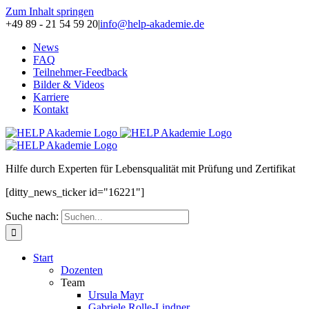
Zum Inhalt springen
+49 89 - 21 54 59 20
|
info@help-akademie.de
News
FAQ
Teilnehmer-Feedback
Bilder & Videos
Karriere
Kontakt
H
ilfe durch
E
xperten für
L
ebensqualität mit
P
rüfung und Zertifikat
[ditty_news_ticker id="16221"]
Suche nach:
Start
Dozenten
Team
Ursula Mayr
Gabriele Rolle-Lindner