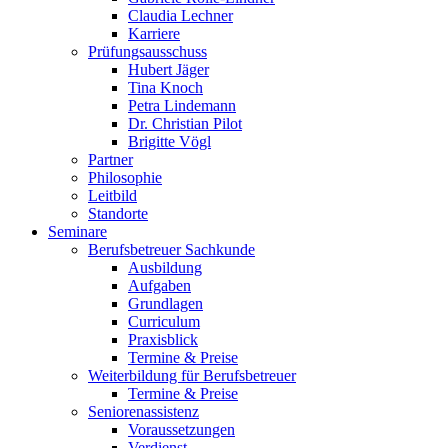
Claudia Lechner
Karriere
Prüfungsausschuss
Hubert Jäger
Tina Knoch
Petra Lindemann
Dr. Christian Pilot
Brigitte Vögl
Partner
Philosophie
Leitbild
Standorte
Seminare
Berufsbetreuer Sachkunde
Ausbildung
Aufgaben
Grundlagen
Curriculum
Praxisblick
Termine & Preise
Weiterbildung für Berufsbetreuer
Termine & Preise
Seniorenassistenz
Voraussetzungen
Verdienst