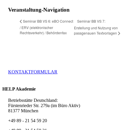
Veranstaltung-Navigation
Seminar BB VS 7:
Seminar BB VS 6: eBO Connect
/ ERV (elektronischer
Erstellung und Nutzung von
Rechtsverkehr) / Behördenfax
passgenauen Textvorlagen
Haben Sie weitere Fragen zur Akademie HELP oder
speziellen Leistungen, stehen wir Ihnen über unser
Kontaktformular jederzeit gerne zur Verfügung.
KONTAKTFORMULAR
HELP Akademie
Betriebsstätte Deutschland:
Fürstenrieder Str. 279a (im Büro Aktiv)
81377 München
+49 89 - 21 54 59 20