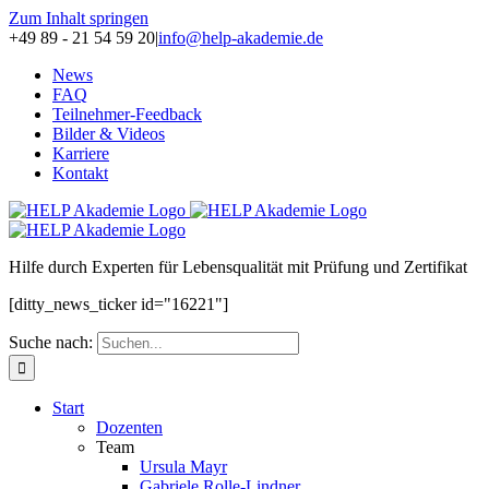
Zum Inhalt springen
+49 89 - 21 54 59 20
|
info@help-akademie.de
News
FAQ
Teilnehmer-Feedback
Bilder & Videos
Karriere
Kontakt
H
ilfe durch
E
xperten für
L
ebensqualität mit
P
rüfung und Zertifikat
[ditty_news_ticker id="16221"]
Suche nach:
Start
Dozenten
Team
Ursula Mayr
Gabriele Rolle-Lindner