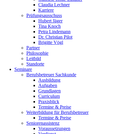
Claudia Lechner
Karriere
Prüfungsausschuss
Hubert Jäger
Tina Knoch
Petra Lindemann
Dr. Christian Pilot
Brigitte Vögl
Partner
Philosophie
Leitbild
Standorte
Seminare
Berufsbetreuer Sachkunde
Ausbildung
Aufgaben
Grundlagen
Curriculum
Praxisblick
Termine & Preise
Weiterbildung für Berufsbetreuer
Termine & Preise
Seniorenassistenz
Voraussetzungen
Verdienst