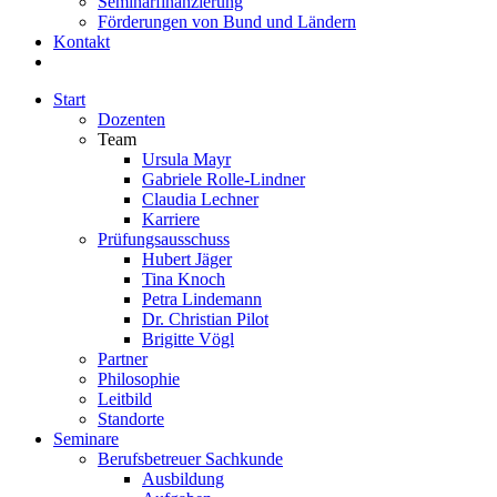
Seminarfinanzierung
Förderungen von Bund und Ländern
Kontakt
Start
Dozenten
Team
Ursula Mayr
Gabriele Rolle-Lindner
Claudia Lechner
Karriere
Prüfungsausschuss
Hubert Jäger
Tina Knoch
Petra Lindemann
Dr. Christian Pilot
Brigitte Vögl
Partner
Philosophie
Leitbild
Standorte
Seminare
Berufsbetreuer Sachkunde
Ausbildung