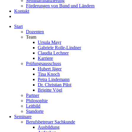
Seminarfinanzierung
Förderungen von Bund und Ländern
Kontakt
Start
Dozenten
Team
Ursula Mayr
Gabriele Rolle-Lindner
Claudia Lechner
Karriere
Prüfungsausschuss
Hubert Jäger
Tina Knoch
Petra Lindemann
Dr. Christian Pilot
Brigitte Vögl
Partner
Philosophie
Leitbild
Standorte
Seminare
Berufsbetreuer Sachkunde
Ausbildung