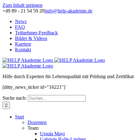
Zum Inhalt springen
+49 89 - 21 54 59 20
|
info@help-akademie.de
News
FAQ
Teilnehmer-Feedback
Bilder & Videos
Karriere
Kontakt
H
ilfe durch
E
xperten für
L
ebensqualität mit
P
rüfung und Zertifikat
[ditty_news_ticker id="16221"]
Suche nach:
Start
Dozenten
Team
Ursula Mayr
Gabriele Rolle-Lindner