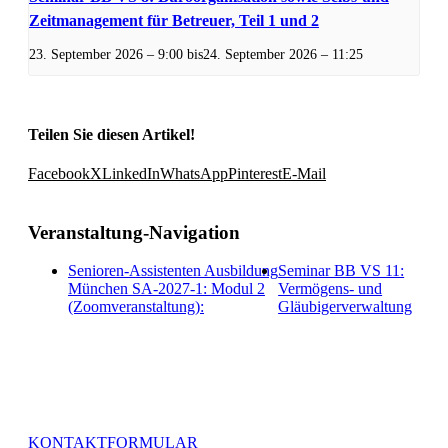
Zeitmanagement für Betreuer, Teil 1 und 2
23. September 2026 – 9:00
bis
24. September 2026 – 11:25
Teilen Sie diesen Artikel!
Facebook
X
LinkedIn
WhatsApp
Pinterest
E-Mail
Veranstaltung-Navigation
Senioren-Assistenten Ausbildung
Seminar BB VS 11:
München SA-2027-1: Modul 2
Vermögens- und
(Zoomveranstaltung):
Gläubigerverwaltung
Haben Sie weitere Fragen zur Akademie HELP oder
speziellen Leistungen, stehen wir Ihnen über unser
Kontaktformular jederzeit gerne zur Verfügung.
KONTAKTFORMULAR