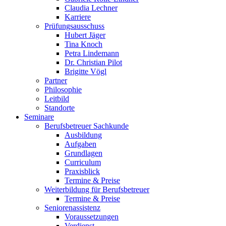
Claudia Lechner
Karriere
Prüfungsausschuss
Hubert Jäger
Tina Knoch
Petra Lindemann
Dr. Christian Pilot
Brigitte Vögl
Partner
Philosophie
Leitbild
Standorte
Seminare
Berufsbetreuer Sachkunde
Ausbildung
Aufgaben
Grundlagen
Curriculum
Praxisblick
Termine & Preise
Weiterbildung für Berufsbetreuer
Termine & Preise
Seniorenassistenz
Voraussetzungen
Verdienst