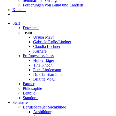
Seminarfinanzierung
Förderungen von Bund und Ländern
Kontakt
Start
Dozenten
Team
Ursula Mayr
Gabriele Rolle-Lindner
Claudia Lechner
Karriere
Prüfungsausschuss
Hubert Jäger
Tina Knoch
Petra Lindemann
Dr. Christian Pilot
Brigitte Vögl
Partner
Philosophie
Leitbild
Standorte
Seminare
Berufsbetreuer Sachkunde
Ausbildung