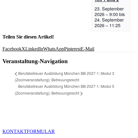
23. September
2026 – 9:00
bis
24. September
2026 – 11:25
Teilen Sie diesen Artikel!
Facebook
X
LinkedIn
WhatsApp
Pinterest
E-Mail
Veranstaltung-Navigation
Berufsbetreuer Ausbildung München BB-2027-1: Modul 3
(Zoomveranstaltung): Betreuungsrecht
Berufsbetreuer Ausbildung München BB-2027-1: Modul 5
(Zoomveranstaltung): Betreuungsrecht
Haben Sie weitere Fragen zur Akademie HELP oder speziellen
Leistungen, stehen wir Ihnen über unser Kontaktformular jederzeit
gerne zur Verfügung.
KONTAKTFORMULAR