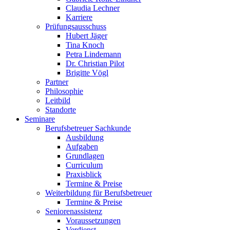
Claudia Lechner
Karriere
Prüfungsausschuss
Hubert Jäger
Tina Knoch
Petra Lindemann
Dr. Christian Pilot
Brigitte Vögl
Partner
Philosophie
Leitbild
Standorte
Seminare
Berufsbetreuer Sachkunde
Ausbildung
Aufgaben
Grundlagen
Curriculum
Praxisblick
Termine & Preise
Weiterbildung für Berufsbetreuer
Termine & Preise
Seniorenassistenz
Voraussetzungen
Verdienst