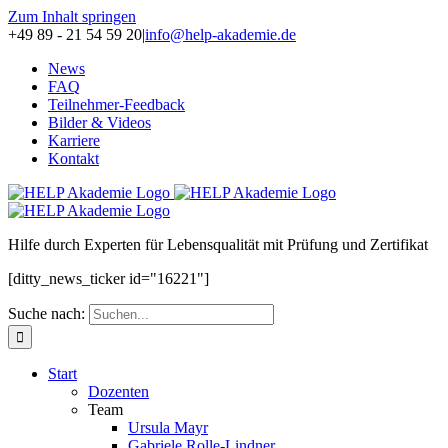
Zum Inhalt springen
+49 89 - 21 54 59 20
|
info@help-akademie.de
News
FAQ
Teilnehmer-Feedback
Bilder & Videos
Karriere
Kontakt
H
ilfe durch
E
xperten für
L
ebensqualität mit
P
rüfung und Zertifikat
[ditty_news_ticker id="16221"]
Suche nach:
Start
Dozenten
Team
Ursula Mayr
Gabriele Rolle-Lindner