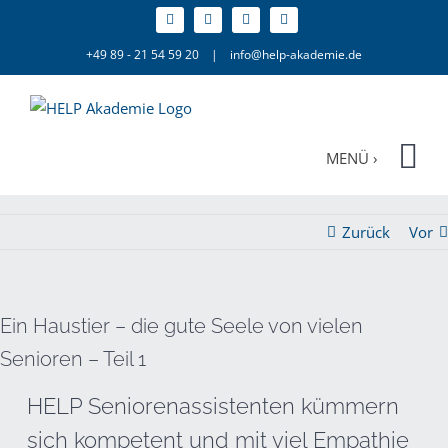
Zum
Inhalt
+49 89 - 21 54 59 20
|
info@help-akademie.de
springen
Zurück
Vor
Ein Haustier – die gute Seele von vielen
Senioren – Teil 1
HELP Seniorenassistenten kümmern
sich kompetent und mit viel Empathie