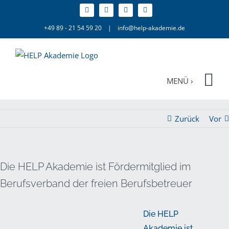
Zum
Inhalt
+49 89 - 21 54 59 20
|
info@help-akademie.de
springen
Zurück
Vor
Die HELP Akademie ist Fördermitglied im
Berufsverband der freien Berufsbetreuer
Die HELP
Akademie ist